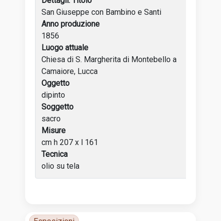
Titolo
San Giuseppe con Bambino e Santi
Anno produzione
1856
Luogo attuale
Chiesa di S. Margherita di Montebello a
Camaiore, Lucca
Oggetto
dipinto
Soggetto
sacro
Misure
cm h 207 x l 161
Tecnica
olio su tela
Tabella delle attività dell’artista con anni, luoghi e incon