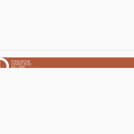
FONDAZIONE CENTRO STUDI SULL'ARTE LICIA E CARLO
LUDOVICO RAGGHIANTI
Complesso monumentale di San Micheletto
Via San Micheletto, 3 — 55100 Lucca (LU)
Tel:
0583 467205
· Fax: 0583 490325
Email:
info@fondazioneragghianti.it
PEC:
fondazioneragghianti@pcert.postecert.it
C.F. 92004840465 — P.IVA 01931580466 — R.E.A. n. 182825