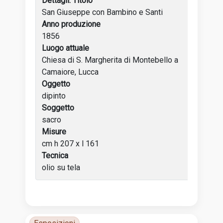
Titolo
San Giuseppe con Bambino e Santi
Anno produzione
1856
Luogo attuale
Chiesa di S. Margherita di Montebello a
Camaiore, Lucca
Oggetto
dipinto
Soggetto
sacro
Misure
cm h 207 x l 161
Tecnica
olio su tela
Tabella delle attività dell’artista con anni, luoghi e incon