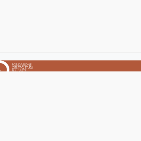
FONDAZIONE CENTRO STUDI SULL'ARTE LICIA E CARLO
LUDOVICO RAGGHIANTI
Complesso monumentale di San Micheletto
Via San Micheletto, 3 — 55100 Lucca (LU)
Tel:
0583 467205
· Fax: 0583 490325
Email:
info@fondazioneragghianti.it
PEC:
fondazioneragghianti@pcert.postecert.it
C.F. 92004840465 — P.IVA 01931580466 — R.E.A. n. 182825