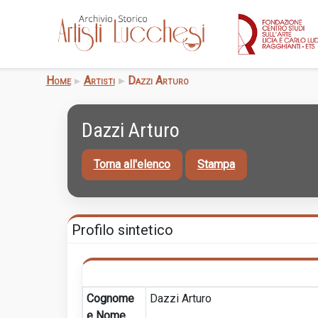
Home
Artisti
Dazzi Arturo
Dazzi Arturo
Torna all'elenco
Stampa
Profilo sintetico
Cognome
Dazzi Arturo
e Nome