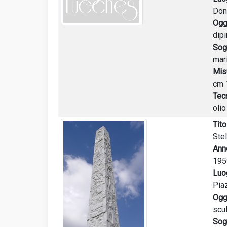
Don
Ogg
dipi
Sog
mar
Mis
cm 
Tec
oli
Tito
Ste
Ann
195
Luo
Pia
Ogg
scul
Sog