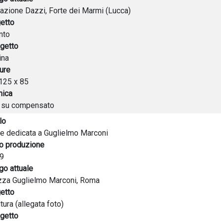
azione Dazzi, Forte dei Marmi (Lucca)
etto
nto
getto
ina
ure
125 x 85
nica
o su compensato
lo
le dedicata a Guglielmo Marconi
o produzione
9
go attuale
zza Guglielmo Marconi, Roma
etto
tura (allegata foto)
getto