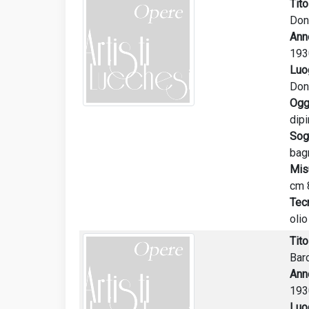
Tito
Donn
Ann
193
Luo
Don
Ogg
dipi
Sog
bag
Mis
cm 
Tec
olio
Tito
Bar
Ann
193
Luo