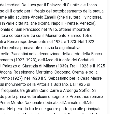
del cardinal De Luca per il Palazzo di Giustizia e l’anno
so di II grado per il fregio del sottobasamento della statua
me allo scultore Angelo Zanelli (che risulterà il vincitore).
n varie città italiane (Roma, Napoli, Firenze, Venezia).
onale di San Francisco nel 1915, ottiene importanti
ura celebrativa, tra cui il Monumento a Enrico Toti e il
ati a Roma rispettivamente nel 1922 e 1923. Nel 1922
iorentina primaverile e inizia la significativa
rcello Piacentini nella decorazione della sede della Banca
rlamento (1922-1923), dell’Arco di trionfo dei Caduti di
 Palazzo di Giustizia di Milano (1939). Fra il 1923 e il 1925
 Ancona, Rossignano Marittimo, Codogno, Crema, e poi a
ll'Amo (1927), nel 1928 il S. Sebastiano per la Casa Madre
 sul monumento della Vittoria a Bolzano. Dal 1925 si
requenta, tra gli altri, Carlo Carrà e Ardengo Soffici. Si
do per la prima volta alcuni disegni alla Promotrice romana
Prima Mostra Nazionale dedicata all’Animale nell’Arte
ma. Nel periodo fra le due guerre partecipa alle principali