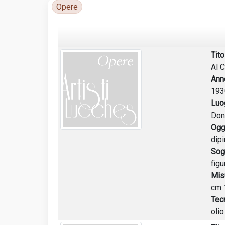
Opere
Luoghi di attività
Tito
Al C
Ann
193
Luo
Don
Ogg
dipi
Sog
figu
Mis
cm 
Tec
oli