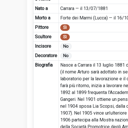
Nato a
Carrara — il 13/07/1881
Morto a
Forte dei Marmi (Lucca) — il 16/
Pittore
Sì
Scultore
Sì
Incisore
No
Decoratore
No
Biografia
Nasce a Carrara il 13 luglio 1881
(il nome Arturo sarà adottato in se
laboratorio per la lavorazione e il
farà più ritorno, inizia a lavorare
1892 al 1899 frequenta l’Accademia 
Gangeri. Nel 1901 ottiene un pensi
nel 1904 sposa Lia Scopsi, dalla q
1907). Nel 1905 vince un’ulteriore 
1906 partecipa alla Mostra naziona
della Società Promotrice degli Amat