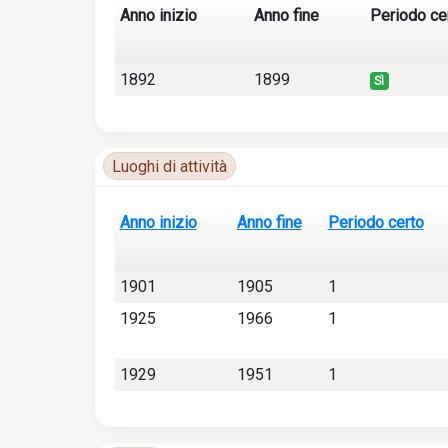
Anno inizio
Anno fine
Periodo ce
Luoghi di attività
1892
1899
Sì
Tabella delle attività dell’artista con anni, luoghi 
Luoghi di attività
Anno inizio
Anno fine
Periodo certo
Luoghi di attività
1901
1905
1
1925
1966
1
1929
1951
1
Tabella delle attività dell’artista con anni, luoghi 