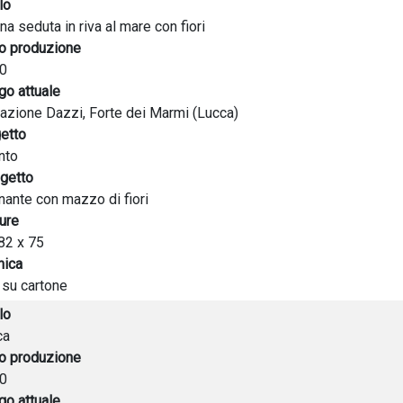
lo
a seduta in riva al mare con fiori
o produzione
0
go attuale
azione Dazzi, Forte dei Marmi (Lucca)
etto
nto
getto
nante con mazzo di fiori
ure
82 x 75
nica
 su cartone
lo
ca
o produzione
0
go attuale