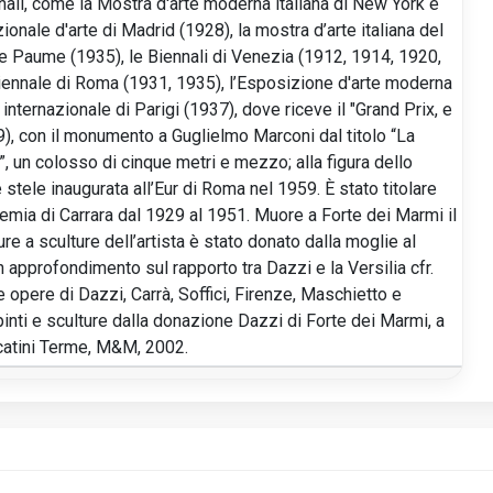
nali, come la Mostra d'arte moderna italiana di New York e
ionale d'arte di Madrid (1928), la mostra d’arte italiana del
de Paume (1935), le Biennali di Venezia (1912, 1914, 1920,
iennale di Roma (1931, 1935), l’Esposizione d'arte moderna
nternazionale di Parigi (1937), dove riceve il "Grand Prix, e
), con il monumento a Guglielmo Marconi dal titolo “La
”, un colosso di cinque metri e mezzo; alla figura dello
 stele inaugurata all’Eur di Roma nel 1959. È stato titolare
ademia di Carrara dal 1929 al 1951. Muore a Forte dei Marmi il
re a sculture dell’artista è stato donato dalla moglie al
approfondimento sul rapporto tra Dazzi e la Versilia cfr.
le opere di Dazzi, Carrà, Soffici, Firenze, Maschietto e
inti e sculture dalla donazione Dazzi di Forte dei Marmi, a
ecatini Terme, M&M, 2002.