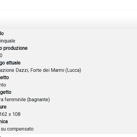
lo
inquale
o produzione
0
go attuale
azione Dazzi, Forte dei Marmi (Lucca)
etto
nto
getto
ra femminile (bagnante)
ure
162 x 108
nica
o su compensato